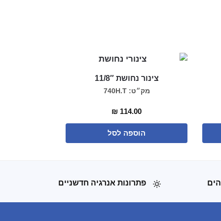
צינור נחושת 11/8″
מק״ט: 740H.T
₪
114.00
הוספה לסל
הים
פתרונות אנרגיה חדשניים