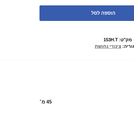
הוספה לסל
מק"ט:
153H.T
וריה:
צינורי נחושת
45 מ׳