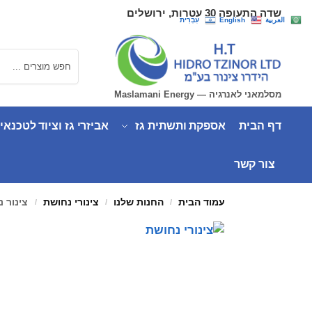
שדה התעופה 30 עטרות, ירושלים
العربية
English
עִבְרִית
חיפוש
מסלמאני לאנרגיה — Maslamani Energy
דף הבית
אספקת ותשתית גז
אביזרי גז וציוד לטכנאי
צור קשר
עמוד הבית
החנות שלנו
צינורי נחושת
צינור נחו
/
/
/