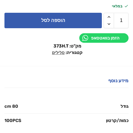
במלאי
הוספה לסל
הזמן בוואטסאפ
מק"ט:
373H.T
קטגוריה:
סלילים
מידע נוסף
גודל
80 cm
כמות/קרטון
100PCS