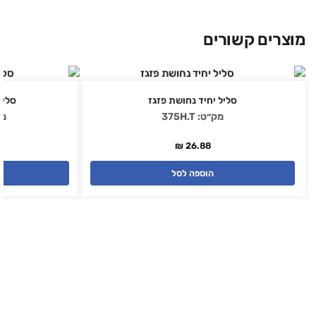
מוצרים קשורים
סליל יחיד נחושת פזגז
סליל
מק״ט: 375H.T
מק״ט
₪
26.88
הוספה לסל