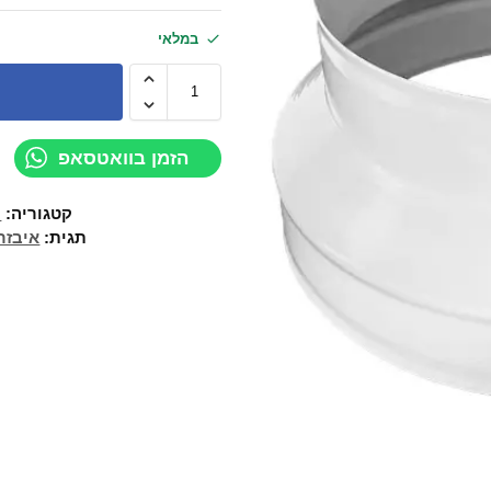
במלאי
הזמן בוואטסאפ
קטגוריה:
מ
תגית:
איבזר