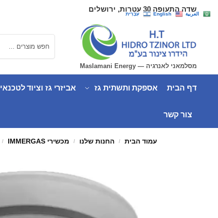
שדה התעופה 30 עטרות, ירושלים
العربية
English
עִבְרִית
חיפוש
מסלמאני לאנרגיה — Maslamani Energy
דף הבית
אספקת ותשתית גז
אביזרי גז וציוד לטכנאי
צור קשר
עמוד הבית
החנות שלנו
מכשירי IMMERGAS
/
/
/