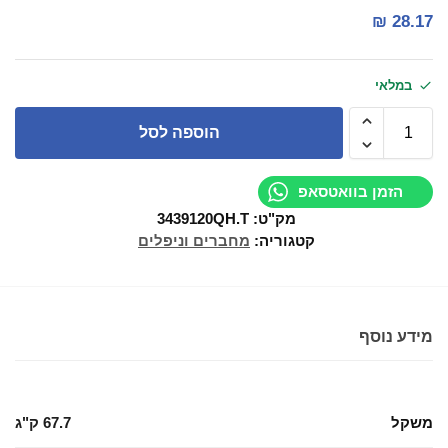
₪
28.17
במלאי
הוספה לסל
הזמן בוואטסאפ
מק"ט:
3439120QH.T
קטגוריה:
מחברים וניפלים
מידע נוסף
משקל
67.7 ק"ג