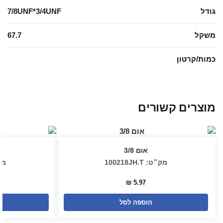
גודל
7/8UNF*3/4UNF
משקל
67.7
כמות/קרטון
מוצרים קשורים
אום 3/8
מק״ט: 100218JH.T
מק״ט
₪
5.97
הוספה לסל