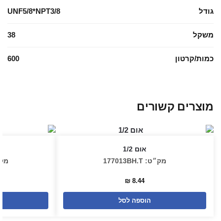
גודל
UNF5/8*NPT3/8
משקל
38
כמות/קרטון
600
מוצרים קשורים
אום 1/2
מק״ט: 177013BH.T
מק״ט: 
₪
8.44
הוספה לסל