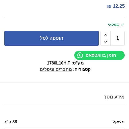
₪
12.25
במלאי
הוספה לסל
הזמן בוואטסאפ
מק"ט:
1780L10H.T
קטגוריה:
מחברים וניפלים
מידע נוסף
משקל
38 ק"ג