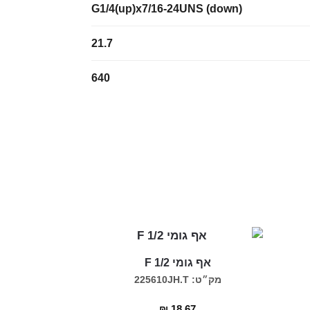
G1/4(up)x7/16-24UNS (down)
21.7
640
אף גומי F 1/2
מק״ט: 225610JH.T
₪
18.67