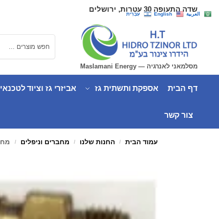
שדה התעופה 30 עטרות, ירושלים
العربية
English
עִבְרִית
חיפוש
מסלמאני לאנרגיה — Maslamani Energy
דף הבית
אספקת ותשתית גז
אביזרי גז וציוד לטכנאי
צור קשר
עמוד הבית
החנות שלנו
מחברים וניפלים
מחבר 
/
/
/