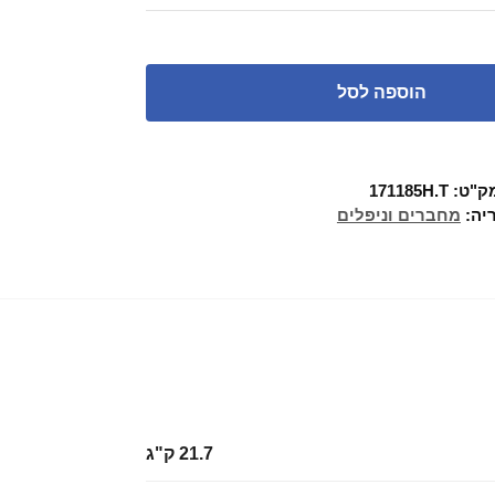
הוספה לסל
ק"ט:
171185H.T
יה:
מחברים וניפלים
21.7 ק"ג