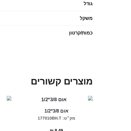
גודל
משקל
כמות/קרטון
מוצרים קשורים
אום 3/8*1/2
מק״ט: 177010BH.T
₪
8.49