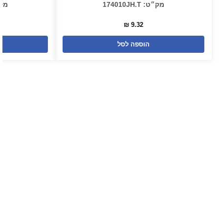
מק״ט: 174010JH.T
מק״ט: 
₪
9.32
הוספה לסל