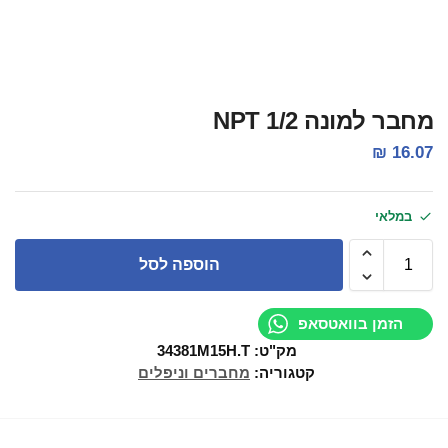
מחבר למונה 1/2 NPT
₪
16.07
במלאי
הוספה לסל
הזמן בוואטסאפ
מק"ט:
34381M15H.T
קטגוריה:
מחברים וניפלים