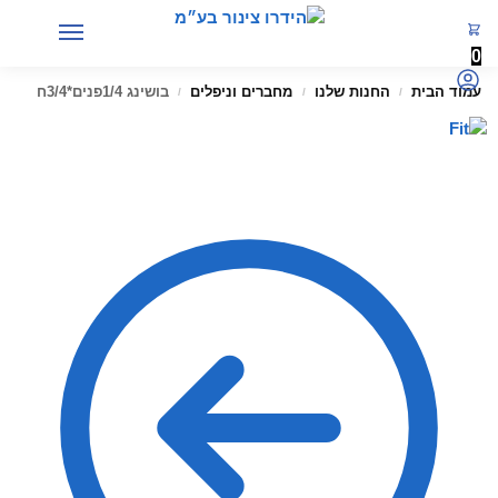
0
עמוד הבית
החנות שלנו
מחברים וניפלים
בושינג 1/4פנים*3/4ח
/
/
/