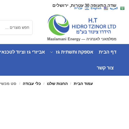
שדה התעופה 30 עטרות, ירושלים
العربية
English
עִבְרִית
חיפוש
מסלמאני לאנרגיה — Maslamani Energy
דף הבית
אספקת ותשתית גז
אביזרי גז וציוד לטכנאי
צור קשר
עמוד הבית
החנות שלנו
כלי עבודה
סט מכשיר קונוס OL
/
/
/