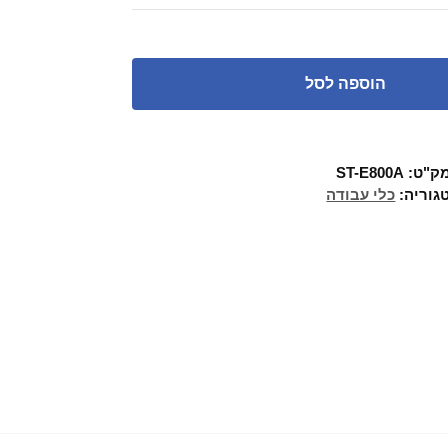
הוספה לסל
ק"ט:
ST-E800A
גוריה:
כלי עבודה