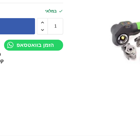
במלאי
הזמן בוואטסאפ
מ
קט