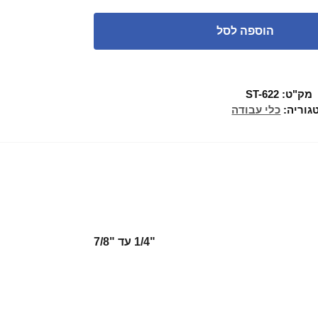
הוספה לסל
מק"ט:
ST-622
גוריה:
כלי עבודה
"1/4 עד "7/8