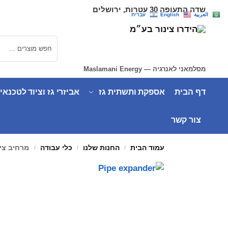
שדה התעופה 30 עטרות, ירושלים
العربية
English
עִבְרִית
חיפוש
מסלמאני לאנרגיה — Maslamani Energy
דף הבית
אספקת ותשתית גז
אביזרי גז וציוד לטכנאי
צור קשר
עמוד הבית
החנות שלנו
כלי עבודה
מרחיב צינ
/
/
/