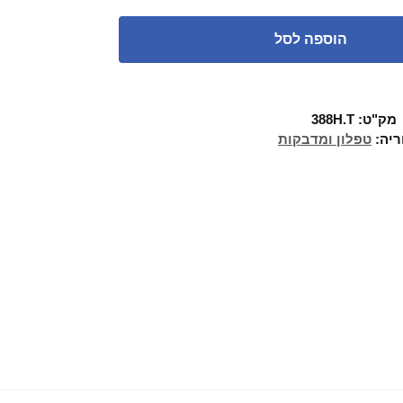
הוספה לסל
מק"ט:
388H.T
ריה:
טפלון ומדבקות