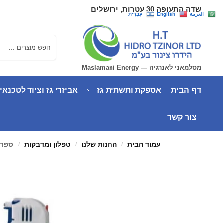
שדה התעופה 30 עטרות, ירושלים
العربية
English
עִבְרִית
חיפוש
מסלמאני לאנרגיה — Maslamani Energy
דף הבית
אספקת ותשתית גז
אביזרי גז וציוד לטכנאי
צור קשר
עמוד הבית
החנות שלנו
טפלון ומדבקות
ספריי 
/
/
/