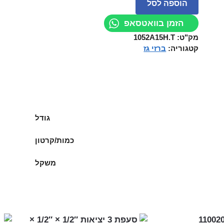
הוספה לסל
הזמן בוואטסאפ
מק"ט:
1052A15H.T
קטגוריה:
ברזי גז
גודל
כמות/קרטון
משקל