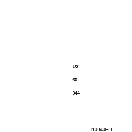
1/2″
60
344