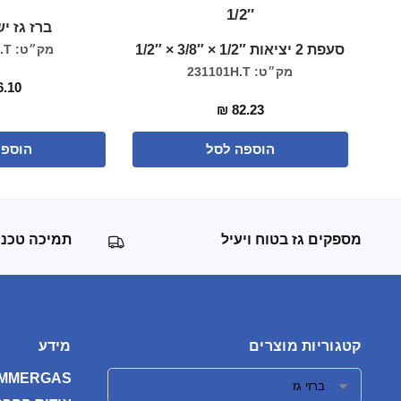
ברז גז ישיר 
סעפת 2 יציאות 1/2″ × 3/8″ × 1/2″
מק״ט: 1015008H.T
מק״ט: 231101H.T
.10
₪
82.23
הוספה לסל
הוספה
מספקים גז בטוח ויעיל
תמיכה טכני
קטגוריות מוצרים
מידע
IMMERGAS