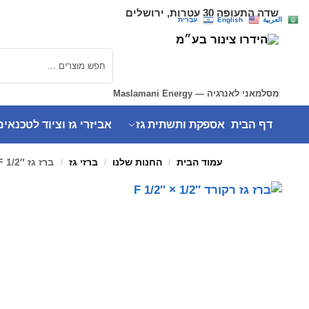
שדה התעופה 30 עטרות, ירושלים
العربية
English
עִבְרִית
חיפוש
מסלמאני לאנרגיה — Maslamani Energy
דף הבית
אספקת ותשתית גז
אביזרי גז וציוד לטכנאים
עמוד הבית
החנות שלנו
ברזי גז
ברז גז 1/2″ F
/
/
/