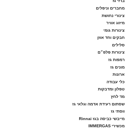
ברזי גז
מחברים וניפלים
צינורי נחושת
מיזוג אוויר
צינורות גומי
חבקים וחד אוזן
סלילים
צינורות פלפ״ם
רמפות גז
מונים גז
ארונות
כלי עבודה
טפלון ומדבקות
מד לחץ
שסתום רעידת אדמה וגלאי גז
ווסתי גז
מייבשי כביסה בגז Rinnai
מכשירי IMMERGAS