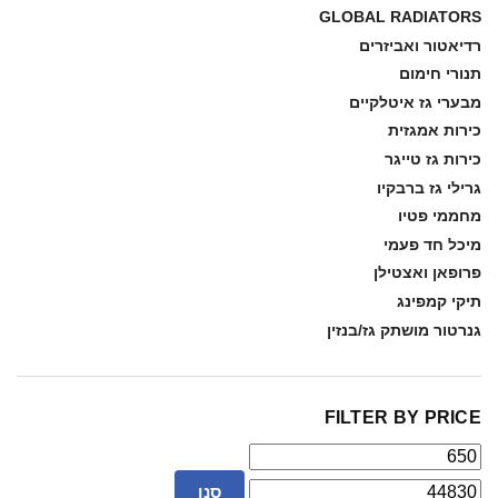
GLOBAL RADIATORS
רדיאטור ואביזרים
תנורי חימום
מבערי גז איטלקיים
כירות אמגזית
כירות גז טייגר
גרילי גז ברבקיו
מחממי פטיו
מיכל חד פעמי
פרופאן ואצטילן
תיקי קמפינג
גנרטור מושתק גז/בנזין
FILTER BY PRICE
סנן