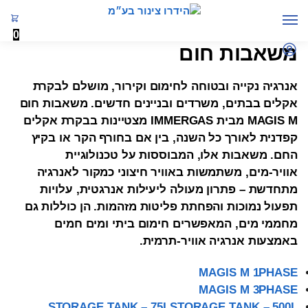
0
משאבות חום
אנרגיה נקייה ובטוחה לחימום וקירור, מושלם לבקרת
אקלים בבתים, משרדים ובניינים חדשים. משאבות חום
MAGIS M מבית IMMERGAS מצטיינות בבקרת אקלים
קפדנית לאורך כל השנה, בין אם בחורף הקר או בקיץ
החם. משאבות אלו, המבוססות על טכנולוגיית
אוויר-מים, משתמשות באוויר חיצוני כמקור לאנרגיה
מתחדשת – פתרון מעולה ליעילות אנרגטית, עלויות
תפעול נמוכות והפחתת פליטות מזהמות. הן כוללות גם
מחממי מים, המאפשרים חימום ביתי ומים חמים
באמצעות אנרגיה אוויר-תרמית.
MAGIS M 1PHASE
MAGIS M 3PHASE
STORAGE TANK – 75L
STORAGE TANK – 500L